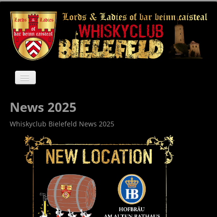
News
News 2025
Der Club
Whiskyclub Bielefeld News 2025
Anfahrt
Galerie
Archiv
Kontakt